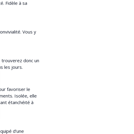
é. Fidèle à sa
nvivialité. Vous y
s trouverez donc un
s les jours.
ur favoriser le
ents. Isolée, elle
rant étanchéité à
équipé d’une