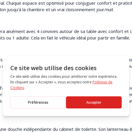
l. Chaque espace est optimisé pour conjuguer confort et praticit
alon jusqu’à la chambre et un vrai cloisonnement jour/nuit
era aisément avec 4 convives autour de sa table avec confort et co
s ou 1 adulte. Cela en fait le véhicule idéal pour partir en famille.
de la cuisine ont été optimisés. A côté de la plaque 2 feux, vou
 de stocker l’essentiel de vos provisions sans aller au marché tou
accès le coffre à gaz propose une barre de seuil qui s’abaisse po
versante est décaissée pour faciliter les chargements et déchargem
ns sont équipés de serrures à compression sur double joint, assu
 une douche indépendante du cabinet de toilette. Son lanterneau 