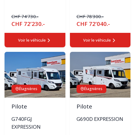
CHF 74’730.-
CHF 78’300.-
CHF 72’230.-
CHF 72’040.-
Voir le véhicule
Voir le véhicule
Étagnières
Étagnières
Pilote
Pilote
G740FGJ
G690D EXPRESSION
EXPRESSION