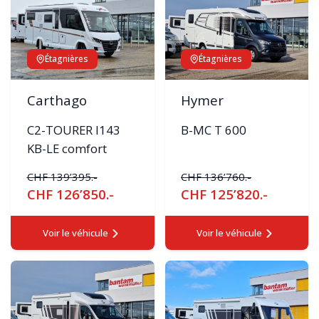
Étagnières
Étagnières
Carthago
Hymer
C2-TOURER I143
B-MC T 600
KB-LE comfort
CHF 139’395.-
CHF 136’760.-
CHF 126’850.-
CHF 125’820.-
Voir le véhicule
Voir le véhicule