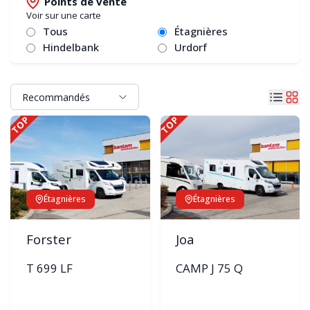
Points de vente
Voir sur une carte
Tous
Étagnières
Hindelbank
Urdorf
TOP
TOP
Étagnières
Étagnières
Forster
Joa
T 699 LF
CAMP J 75 Q