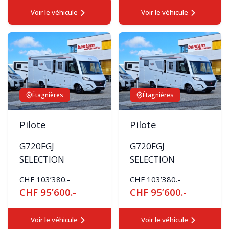
Voir le véhicule
Voir le véhicule
Étagnières
Étagnières
Pilote
Pilote
G720FGJ
G720FGJ
SELECTION
SELECTION
CHF 103’380.-
CHF 103’380.-
CHF 95’600.-
CHF 95’600.-
Voir le véhicule
Voir le véhicule