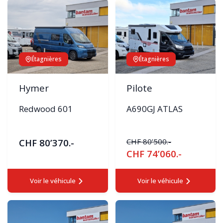
Étagnières
Étagnières
Hymer
Pilote
Redwood 601
A690GJ ATLAS
CHF 80’370.-
CHF 80’500.-
CHF 74’060.-
Voir le véhicule
Voir le véhicule