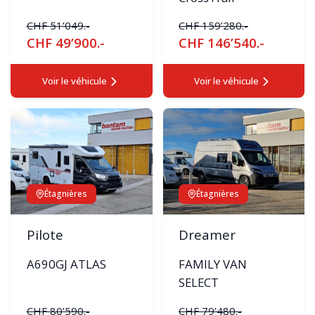
CHF 51’049.-
CHF 159’280.-
CHF 49’900.-
CHF 146’540.-
Voir le véhicule
Voir le véhicule
Étagnières
Étagnières
Pilote
Dreamer
A690GJ ATLAS
FAMILY VAN
SELECT
CHF 80’590.-
CHF 79’480.-