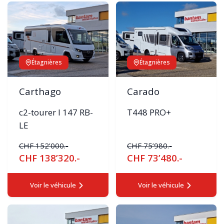
Étagnières
Étagnières
Carthago
Carado
c2-tourer I 147 RB-
T448 PRO+
LE
CHF 152’000.-
CHF 75’980.-
CHF 138’320.-
CHF 73’480.-
Voir le véhicule
Voir le véhicule