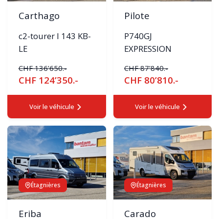
Carthago
Pilote
c2-tourer I 143 KB-
P740GJ
LE
EXPRESSION
CHF 136’650.-
CHF 87’840.-
CHF 124’350.-
CHF 80’810.-
Voir le véhicule
Voir le véhicule
Étagnières
Étagnières
Eriba
Carado