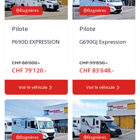
Étagnières
Étagnières
Pilote
Pilote
P690D EXPRESSION
G690GJ Expression
CHF 86’000.-
CHF 99’850.-
CHF 79’120.-
CHF 83’648.-
Voir le véhicule
Voir le véhicule
Étagnières
Étagnières