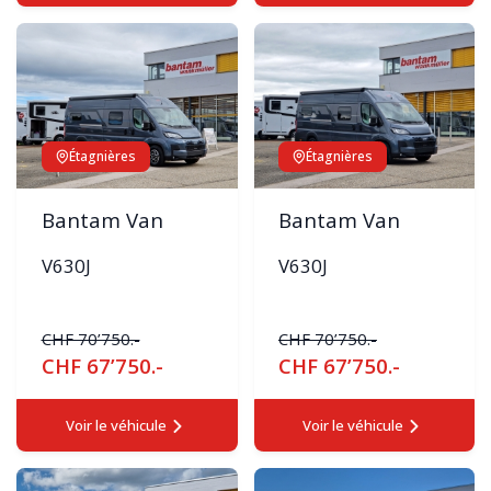
Étagnières
Étagnières
Bantam Van
Bantam Van
V630J
V630J
CHF 70’750.-
CHF 70’750.-
CHF 67’750.-
CHF 67’750.-
Voir le véhicule
Voir le véhicule