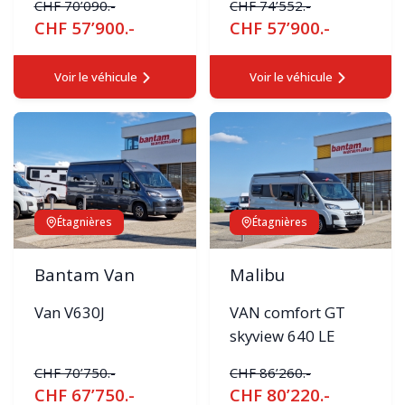
CHF 70’090.-
CHF 74’552.-
CHF 57’900.-
CHF 57’900.-
Voir le véhicule
Voir le véhicule
Étagnières
Étagnières
Bantam Van
Malibu
Van V630J
VAN comfort GT
skyview 640 LE
CHF 70’750.-
CHF 86’260.-
CHF 67’750.-
CHF 80’220.-