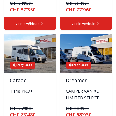
CHF 94’950.-
CHF 96’400.-
CHF 87’350.-
CHF 77’960.-
Voir le véhicule
Voir le véhicule
Étagnières
Étagnières
Carado
Dreamer
T448 PRO+
CAMPER VAN XL
LIMITED SELECT
CHF 75’980.-
CHF 80’395.-
CHF 73’480.-
CHF 68’930.-