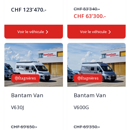
CHF 123’470.-
CHF 83’340.-
CHF 63’300.-
Voir le véhicule
Voir le véhicule
Étagnières
Étagnières
Bantam Van
Bantam Van
V630J
V600G
CHF 69’650.-
CHF 69’350.-