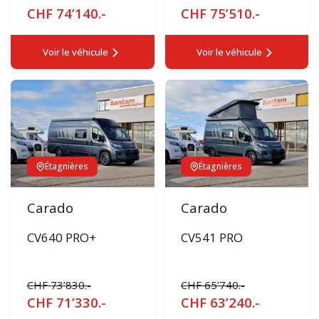
CHF 74’140.-
CHF 75’510.-
Voir le véhicule
Voir le véhicule
Étagnières
Étagnières
Carado
Carado
CV640 PRO+
CV541 PRO
CHF 73’830.-
CHF 65’740.-
CHF 71’330.-
CHF 63’240.-