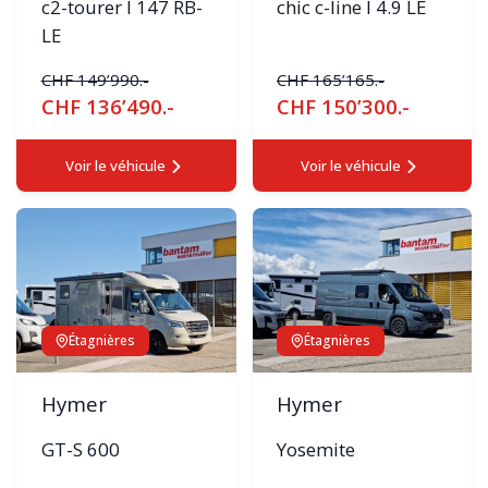
c2-tourer I 147 RB-
chic c-line I 4.9 LE
LE
CHF 149’990.-
CHF 165’165.-
CHF 136’490.-
CHF 150’300.-
Voir le véhicule
Voir le véhicule
Étagnières
Étagnières
Hymer
Hymer
GT-S 600
Yosemite