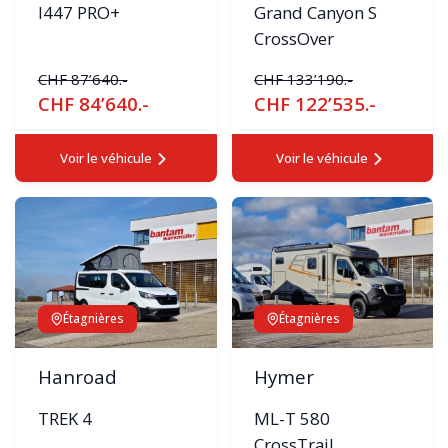
I447 PRO+
Grand Canyon S
CrossOver
CHF 87’640.-
CHF 133’190.-
CHF 84’640.-
CHF 122’535.-
Voir le véhicule
Voir le véhicule
Étagnières
Étagnières
Hanroad
Hymer
TREK 4
ML-T 580
CrossTrail