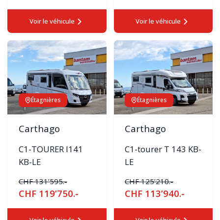
Voir le véhicule
Voir le véhicule
Étagnières
Étagnières
Carthago
Carthago
C1-TOURER I141
C1-tourer T 143 KB-
KB-LE
LE
CHF 131’595.-
CHF 125’210.-
CHF 119’750.-
CHF 113’940.-