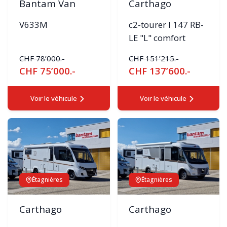
Bantam Van
Carthago
V633M
c2-tourer I 147 RB-
LE "L" comfort
CHF 78’000.-
CHF 151’215.-
CHF 75’000.-
CHF 137’600.-
Voir le véhicule
Voir le véhicule
Étagnières
Étagnières
Carthago
Carthago