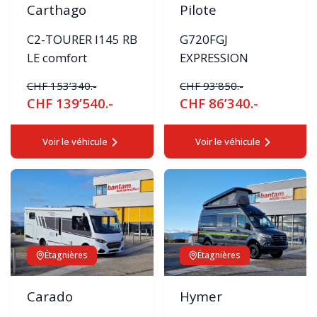
Carthago
Pilote
C2-TOURER I145 RB
G720FGJ
LE comfort
EXPRESSION
CHF 153’340.-
CHF 93’850.-
CHF 139’540.-
CHF 86’340.-
Voir le véhicule
Voir le véhicule
Étagnières
Étagnières
Carado
Hymer