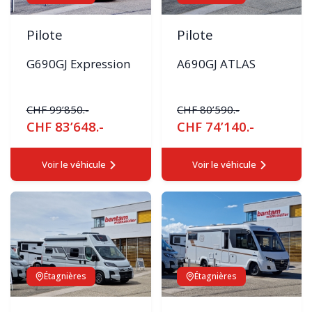
Pilote
Pilote
G690GJ Expression
A690GJ ATLAS
CHF 99’850.-
CHF 80’590.-
CHF 83’648.-
CHF 74’140.-
Voir le véhicule
Voir le véhicule
Étagnières
Étagnières