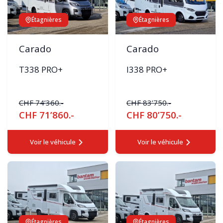
Étagnières
Étagnières
Carado
Carado
T338 PRO+
I338 PRO+
CHF 74’360.-
CHF 83’750.-
CHF 71’860.-
CHF 80’750.-
Voir le véhicule
Voir le véhicule
Étagnières
Étagnières