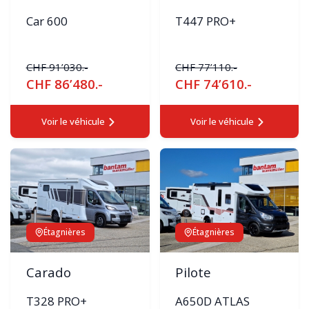
Car 600
T447 PRO+
CHF 91’030.-
CHF 77’110.-
CHF 86’480.-
CHF 74’610.-
Voir le véhicule
Voir le véhicule
Étagnières
Étagnières
Carado
Pilote
T328 PRO+
A650D ATLAS