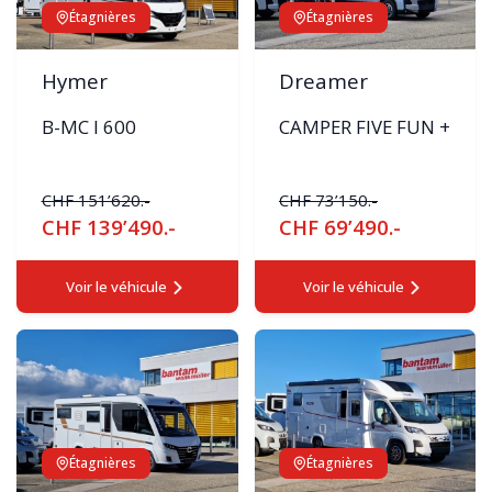
Étagnières
Étagnières
Hymer
Dreamer
B-MC I 600
CAMPER FIVE FUN +
CHF 151’620.-
CHF 73’150.-
CHF 139’490.-
CHF 69’490.-
Voir le véhicule
Voir le véhicule
Étagnières
Étagnières