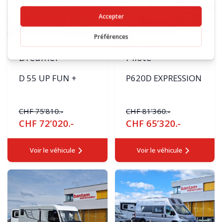
Étagnières
Étagnières
Dreamer
Pilote
D 55 UP FUN +
P620D EXPRESSION
CHF 75’810.-
CHF 81’360.-
CHF 72’020.-
CHF 65’320.-
Voir le véhicule
Voir le véhicule