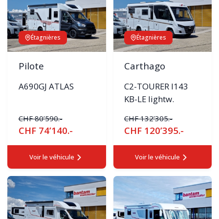
Étagnières
Étagnières
Pilote
Carthago
A690GJ ATLAS
C2-TOURER I143
KB-LE lightw.
CHF 80’590.-
CHF 132’305.-
CHF 74’140.-
CHF 120’395.-
Voir le véhicule
Voir le véhicule