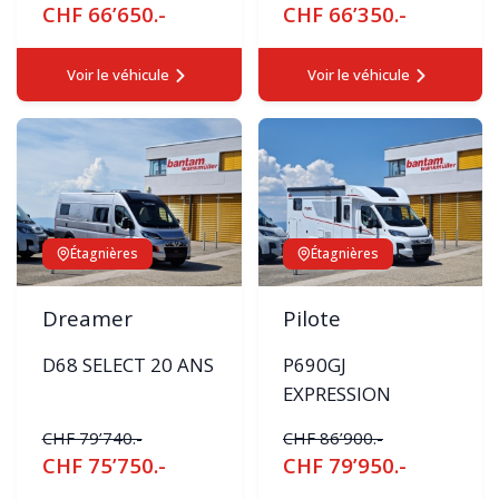
CHF 66’650.-
CHF 66’350.-
Voir le véhicule
Voir le véhicule
Étagnières
Étagnières
Dreamer
Pilote
D68 SELECT 20 ANS
P690GJ
EXPRESSION
CHF 79’740.-
CHF 86’900.-
CHF 75’750.-
CHF 79’950.-