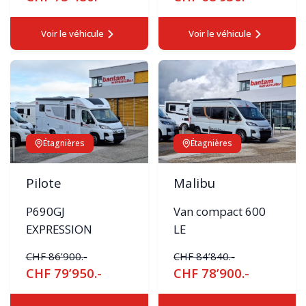
Voir le véhicule
Voir le véhicule
Étagnières
Étagnières
Pilote
Malibu
P690GJ
Van compact 600
EXPRESSION
LE
CHF 86’900.-
CHF 84’840.-
CHF 79’950.-
CHF 78’900.-