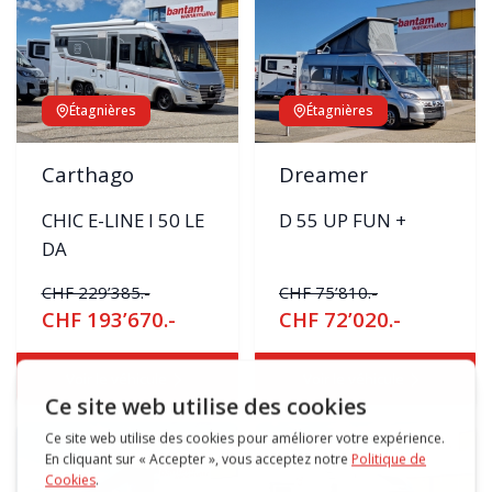
Étagnières
Étagnières
Carthago
Dreamer
CHIC E-LINE I 50 LE
D 55 UP FUN +
DA
CHF 229’385.-
CHF 75’810.-
CHF 193’670.-
CHF 72’020.-
Voir le véhicule
Voir le véhicule