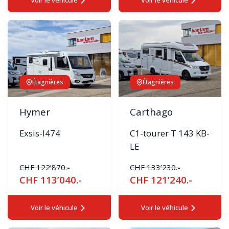
Voir le véhicule
Voir le véhicule
Étagnières
Étagnières
Hymer
Carthago
Exsis-I474
C1-tourer T 143 KB-
LE
CHF 122’870.-
CHF 133’230.-
CHF 113’040.-
CHF 121’240.-
Voir le véhicule
Voir le véhicule