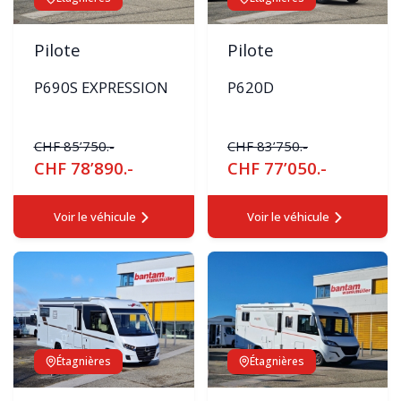
Pilote
Pilote
P690S EXPRESSION
P620D
CHF 85’750.-
CHF 83’750.-
CHF 78’890.-
CHF 77’050.-
Voir le véhicule
Voir le véhicule
Étagnières
Étagnières