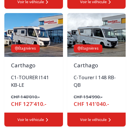
Voir le véhicule
Voir le véhicule
Étagnières
Étagnières
Carthago
Carthago
C1-TOURER I141
C-Tourer I 148 RB-
KB-LE
QB
CHF 140’010.-
CHF 154’990.-
CHF 127’410.-
CHF 141’040.-
Voir le véhicule
Voir le véhicule