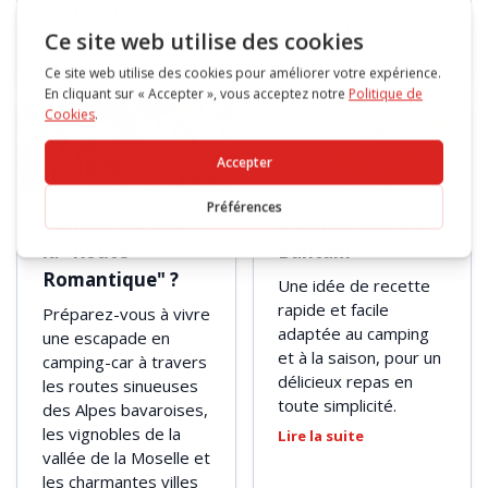
moyenne est de 30°C
Lire la suite
au mois d'août.
Lire la suite
Connaissez-vous
Cuisiner grâce à
la "Route
Bantam
Romantique" ?
Une idée de recette
rapide et facile
Préparez-vous à vivre
adaptée au camping
une escapade en
et à la saison, pour un
camping-car à travers
délicieux repas en
les routes sinueuses
toute simplicité.
des Alpes bavaroises,
les vignobles de la
Lire la suite
vallée de la Moselle et
les charmantes villes