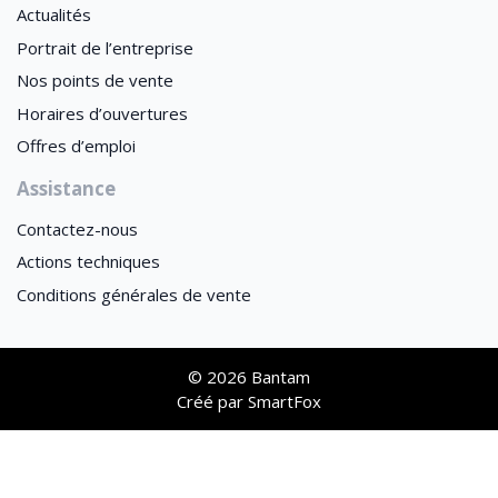
Actualités
Portrait de l’entreprise
Nos points de vente
Horaires d’ouvertures
Offres d’emploi
Assistance
Contactez-nous
Actions techniques
Conditions générales de vente
© 2026 Bantam
Créé par
SmartFox
This site is registered on
wpml.org
as a development site. Switch to a production
site key to
remove this banner
.