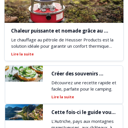
Chaleur puissante et nomade grâce au 
chauffage au pétrole
Le chauffage au pétrole de Heusser Products est la
solution idéale pour garantir un confort thermique
optimal, même dans les environnements les plus
Lire la suite
exigeants.
Créer des souvenirs 
inoubliables en famille!
Découvrez une recette rapide et
facile, parfaite pour le camping.
Lire la suite
Cette fois-ci le guide vous 
emmène en Autriche
L’Autriche, pays aux montagnes
majestueuses, aux châteaux, à