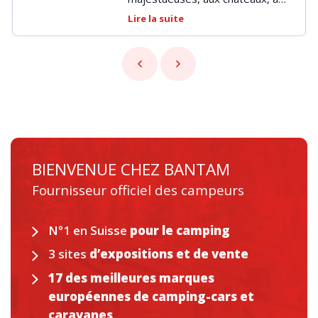
l’architecture étonnante, est une
Lire la suite
destination idéale pour des road
trips.
BIENVENUE CHEZ BANTAM
Fournisseur officiel des campeurs
N°1 en Suisse
pour le camping
3 sites
d’expositions et de vente
17 des meilleures marques
européennes de camping-cars et
caravanes