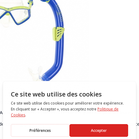
s Aqua Lung 2020 et plus encore sur les gammes plus anciennes.
 de camping pour préparer à moindre coût vos prochaines vacan