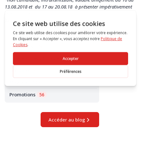
13.08.2018 et du 17 au 20.08.18 à présenter impérativement
avant l’achat
Autres publications
Camping-cars
144
Caravanes
78
Informations / Evénements
178
Location
30
Magasin
126
Promotions
56
Accéder au blog