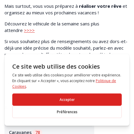
Mais surtout, vous vous préparez à
réaliser votre rêve
et
organisez au mieux vos prochaines vacances !
Découvrez le véhicule de la semaine sans plus
attendre
>>>>
Si vous souhaitez plus de renseignements ou avez dors-et-
déjà une idée précise du modèle souhaité, parlez-en avec
nos vendeurs car l’offre s’étend sur tous les véhicules.
Contactez-les par téléphone au 021 731 91 91 ou par e-
mail
bwinfo@bantam.ch
.
Laissez-vous tenter par cette offre exceptionnelle !
>>>>
Offre valable jusqu’au 10 mai 2020. Le choix du modèle
pourra se faire jusqu’au 11 juillet 2020.
Autres publications
Camping-cars
144
Caravanes
78