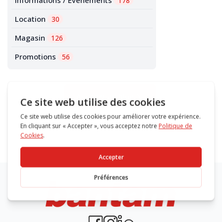
178
Location
30
Magasin
126
Promotions
56
Accéder au blog