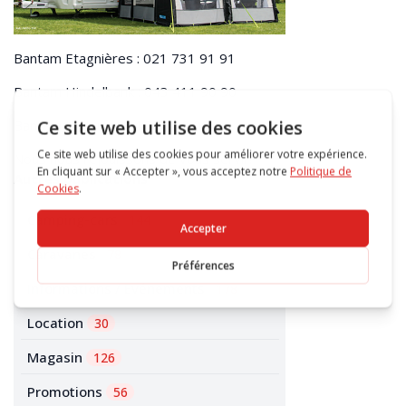
Bantam Etagnières : 021 731 91 91
Bantam Hindelbank : 043 411 90 90
Bantam Urdorf : 044 777 00 00
Nous nous réjouissons de vous servir!
Autres publications
Camping-cars
144
Caravanes
78
Informations / Evénements
178
Location
30
Magasin
126
Promotions
56