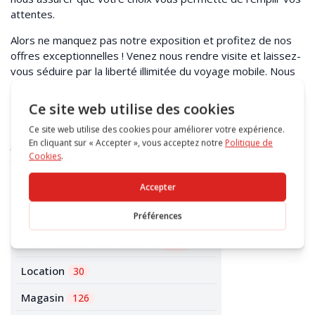
attentes.
Alors ne manquez pas notre exposition et profitez de nos
offres exceptionnelles ! Venez nous rendre visite et laissez-
vous séduire par la liberté illimitée du voyage mobile. Nous
sommes impatients de vous aider à réaliser vos plus beaux
voyages.
*10% jusqu’à 200.- CHF, 15% à partir de 200.- CHF et 20% pour
plus de 500.- CHF d’achat (articles soldés exclus)
Autres publications
Camping-cars
144
Caravanes
78
Informations / Evénements
178
Location
30
Magasin
126