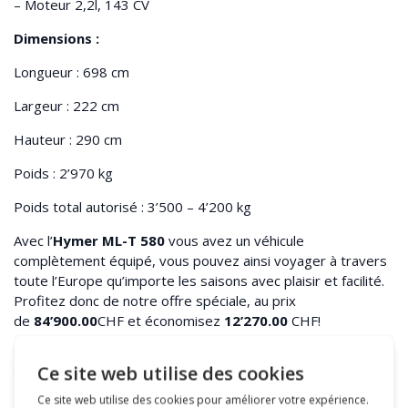
– Moteur 2,2l, 143 CV
Dimensions :
Longueur : 698 cm
Largeur : 222 cm
Hauteur : 290 cm
Poids : 2’970 kg
Poids total autorisé : 3’500 – 4’200 kg
Avec l’
Hymer ML-T 580
vous avez un véhicule
complètement équipé, vous pouvez ainsi voyager à travers
toute l’Europe qu’importe les saisons avec plaisir et facilité.
Profitez donc de notre offre spéciale, au prix
de
84’900.00
CHF et économisez
12’270.00
CHF!
Vous avez des questions? Toute l’équipe Bantam se tient à
votre disposition dans ses 3 points de ventes, Etagnières,
Hindelbank et Urdorf, pour vous en faire la démonstration et