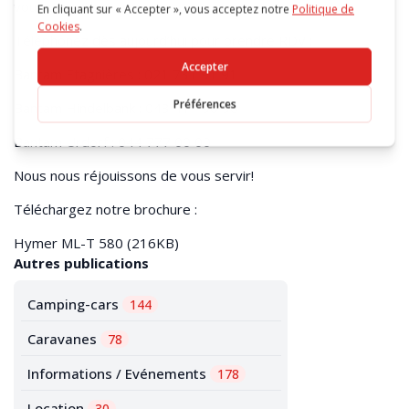
vous conseiller.
Téléphonez dès aujourd’hui pour prendre RDV :
Bantam Etagnières : 021 731 91 91
Bantam Hindelbank : 043 411 90 90
Bantam Urdorf : 044 777 00 00
Nous nous réjouissons de vous servir!
Téléchargez notre brochure :
Hymer ML-T 580
(216KB)
Autres publications
Camping-cars
144
Caravanes
78
Informations / Evénements
178
Location
30