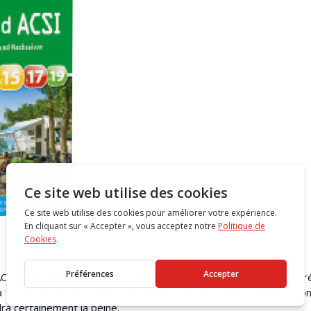
SI sont arrivés. Les guides de camping populaires offrent des ré
à 19 euros par nuit pour 2 personnes sur un terrain standard. Do
ra certainement la peine.