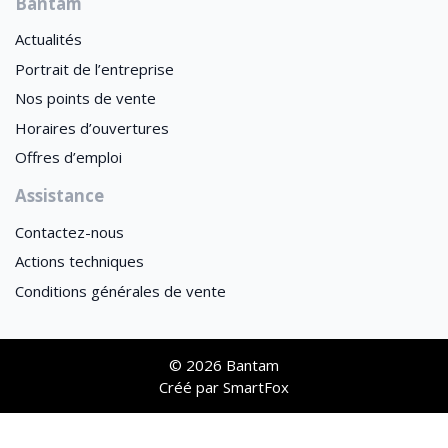
Bantam
Actualités
Portrait de l’entreprise
Nos points de vente
Horaires d’ouvertures
Offres d’emploi
Assistance
Contactez-nous
Actions techniques
Conditions générales de vente
© 2026 Bantam
Créé par
SmartFox
This site is registered on
wpml.org
as a development site. Switch to a production