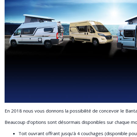
En 2018 nous vous donnons la possibilité de concevoir le Bant
Beaucoup d’options sont désormais disponibles sur chaque mod
Toit ouvrant offrant jusqu’à 4 couchages (disponible po