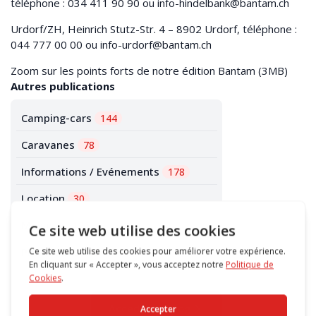
téléphone : 034 411 90 90 ou info-hindelbank@bantam.ch
Urdorf/ZH, Heinrich Stutz-Str. 4 – 8902 Urdorf, téléphone :
044 777 00 00 ou info-urdorf@bantam.ch
Zoom sur les points forts de notre édition Bantam
(3MB)
Autres publications
Camping-cars
144
Caravanes
78
Informations / Evénements
178
Location
30
Magasin
126
Promotions
56
Accéder au blog