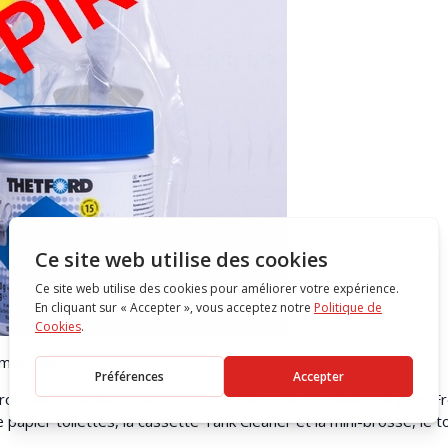
 magasin.
rochaines vacances, nous vous offrons 24% de rabais sur le kit F
apier toilettes, la cassette Tank Cleaner et la mini-brosse, le to