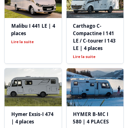
Malibu I 441 LE | 4
Carthago C-
places
Compactine I 141
LE / C-tourer I 143
Lire la suite
LE | 4 places
Lire la suite
Hymer Exsis-I 474
HYMER B-MC I
| 4 places
580 | 4 PLACES