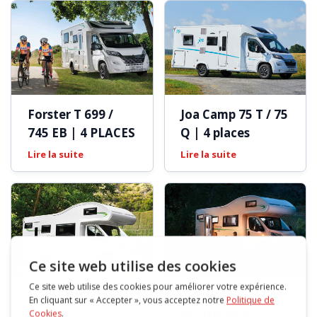
Forster T 699 /
Joa Camp 75 T / 75
745 EB | 4 PLACES
Q | 4 places
Lire la suite
Lire la suite
Forster A 699 EB |
Forster A 699
4 places
VB/HB/DVB | 6