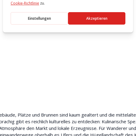
Gebäude, Plätze und Brunnen sind kaum gealtert und die mittelalt
achig gibt es reichlich kulturelles zu entdecken: Kulinarische Spez
 Atmosphäre den Markt und lokale Erzeugnisse. Für Wanderer und
Weinwanderwege oberhalb es Ufers und die Hügellandschaft des Ju