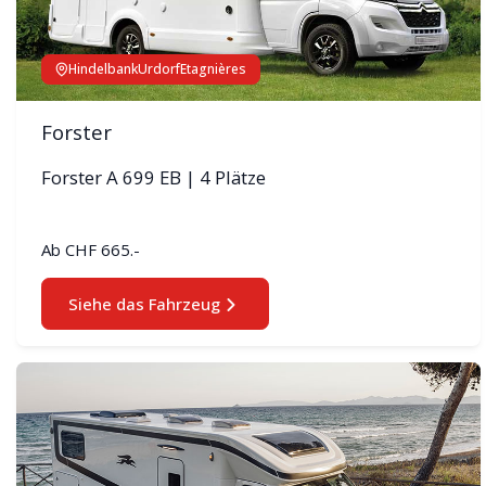
Hindelbank
Urdorf
Etagnières
Forster
Forster A 699 EB | 4 Plätze
Ab
CHF 665.-
Siehe das Fahrzeug