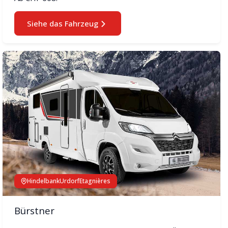
Siehe das Fahrzeug
Hindelbank
Urdorf
Etagnières
Bürstner