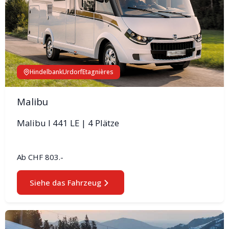
Hindelbank
Urdorf
Etagnières
Malibu
Malibu I 441 LE | 4 Plätze
Ab
CHF 803.-
Siehe das Fahrzeug