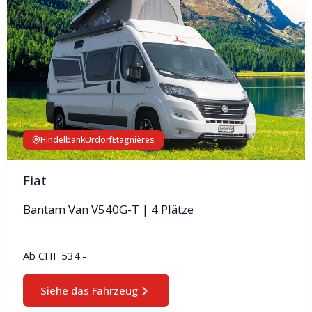
Hindelbank
Urdorf
Etagnières
Fiat
Bantam Van V540G-T | 4 Plätze
Ab
CHF 534.-
Siehe das Fahrzeug