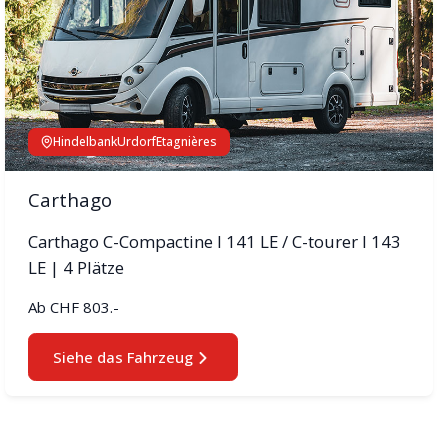
Hindelbank
Urdorf
Etagnières
Carthago
Carthago C-Compactine I 141 LE / C-tourer I 143
LE | 4 Plätze
Ab
CHF 803.-
Siehe das Fahrzeug