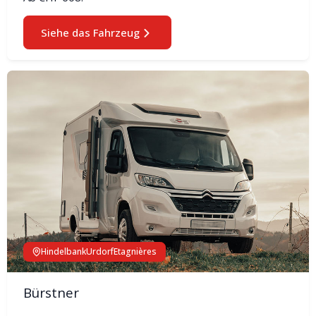
Siehe das Fahrzeug
Hindelbank
Urdorf
Etagnières
Bürstner