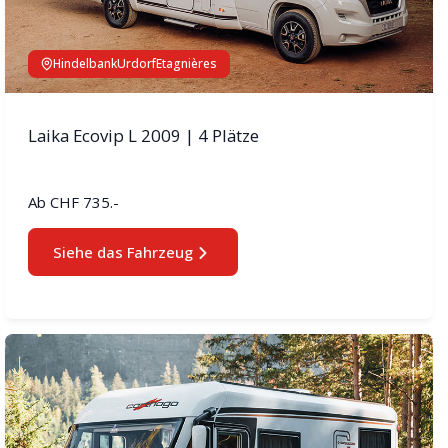
Hindelbank
Urdorf
Etagnières
Laika Ecovip L 2009 | 4 Plätze
Ab
CHF 735.-
Siehe das Fahrzeug