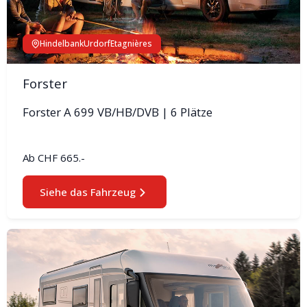
Hindelbank
Urdorf
Etagnières
Forster
Forster A 699 VB/HB/DVB | 6 Plätze
Ab
CHF 665.-
Siehe das Fahrzeug