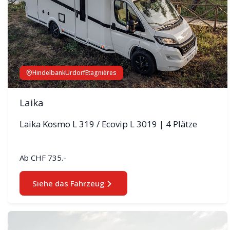
Hindelbank
Urdorf
Etagnières
Laika
Laika Kosmo L 319 / Ecovip L 3019 | 4 Plätze
Ab
CHF 735.-
Siehe das Fahrzeug