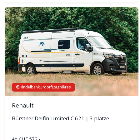
Hindelbank
Urdorf
Etagnières
Renault
Bürstner Delfin Limited C 621 | 3 plätze
Ab
CHF 572.-