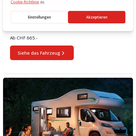
Forster T 699 / 745 EB | 4 Plätze
Ab
CHF 665.-
Siehe das Fahrzeug