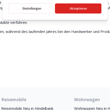
t bei den Einwohnern zu erkundschaften. Zahlreiche Handwerker,
mper-Freunden die Tore ihrer Grundstücke und begrüssen Sie auf
dukte verführen.
nen, während des laufenden Jahres bei den Handwerker und Produ
Reisemobile
Wohnwagen
Reisemobile Neu in Hindelbank
Wohnwagen Neu in H