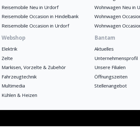
Reisemobile Neu in Urdorf
Wohnwagen Neu in U
Reisemobile Occasion in Hindelbank
Wohnwagen Occasion
Reisemobile Occasion in Urdorf
Wohnwagen Occasion
Webshop
Bantam
Elektrik
Aktuelles
Zelte
Unternehmensprofil
Markisen, Vorzelte & Zubehör
Unsere Filialen
Fahrzeugtechnik
Öffnungszeiten
Multimedia
Stellenangebot
Kühlen & Heizen
istered on
wpml.org
as a development site. Switch to a production site key to
rem