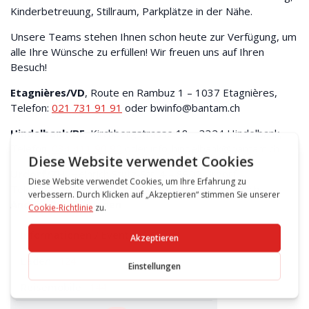
Kinderbetreuung, Stillraum, Parkplätze in der Nähe.
Unsere Teams stehen Ihnen schon heute zur Verfügung, um
alle Ihre Wünsche zu erfüllen! Wir freuen uns auf Ihren
Besuch!
Etagnières/VD
, Route en Rambuz 1 – 1037 Etagnières,
Telefon:
021 731 91 91
oder bwinfo@bantam.ch
Hindelbank/BE
, Kirchbergstrasse 18 – 3324 Hindelbank,
Telefon:
034 411 90 90
oder info-hindelbank@bantam.ch
Urdorf/ZH
, Heinrich Stutz-Str. 4 – 8902 Urdorf,
Telefon:
044 777 00 00
oder info-urdorf@bantam.ch
Andere Publikationen
Informationen / Events
173
Laden
124
Reisemobile
144