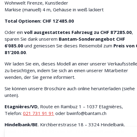
Wohnwelt Firenze, Kunstleder
Markise (manuell) 4 m, Gehäuse in weiß lackiert
Total Optionen: CHF 12’485.00
Oder ein
voll ausgestattetes Fahrzeug zu CHF 87’285.00
,
sparen Sie dank unserem
Bantam-Sonderangebot CHF
6’085.00
und geniessen Sie dieses Reisemobil zum
Preis von
81’200.00
.
Wir laden Sie ein, dieses Modell an einer unserer Verkaufsstell
zu besichtigen, indem Sie sich an einen unserer Mitarbeiter
wenden, der Sie gerne informiert.
Sie können unsere Broschüre auch online herunterladen (siehe
unten).
Etagnières/VD
, Route en Rambuz 1 – 1037 Etagnières,
Telefon:
021 731 91 91
oder bwinfo@bantam.ch
Hindelbank/BE
, Kirchbergstrasse 18 – 3324 Hindelbank,
Telefon:
034 411 90 90
oder info-hindelbank@bantam.ch