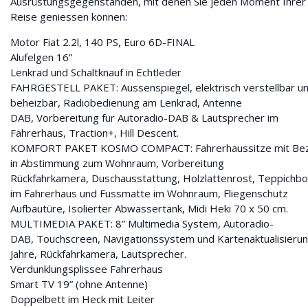
Ausrüstungsgegenständen, mit denen Sie jeden Moment Ihrer
Reise geniessen können:
Motor Fiat 2.2l, 140 PS, Euro 6D-FINAL
Alufelgen 16”
Lenkrad und Schaltknauf in Echtleder
FAHRGESTELL PAKET: Aussenspiegel, elektrisch verstellbar u
beheizbar, Radiobedienung am Lenkrad, Antenne
DAB, Vorbereitung für Autoradio-DAB & Lautsprecher im
Fahrerhaus, Traction+, Hill Descent.
KOMFORT PAKET KOSMO COMPACT: Fahrerhaussitze mit Be
in Abstimmung zum Wohnraum, Vorbereitung
Rückfahrkamera, Duschausstattung, Holzlattenrost, Teppichb
im Fahrerhaus und Fussmatte im Wohnraum, Fliegenschutz
Aufbautüre, Isolierter Abwassertank, Midi Heki 70 x 50 cm.
MULTIMEDIA PAKET: 8” Multimedia System, Autoradio-
DAB, Touchscreen, Navigationssystem und Kartenaktualisierun
Jahre, Rückfahrkamera, Lautsprecher.
Verdunklungsplissee Fahrerhaus
Smart TV 19” (ohne Antenne)
Doppelbett im Heck mit Leiter