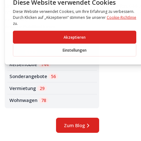
Urdorf/ZH
, Heinrich Stutz-Str. 4 – 8902 Urdorf, Telefon:
044 
00 00
oder info-urdorf@bantam.ch
Hier finden Sie unseren Flye
>>>
(3MB)
Andere Publikationen
Informationen / Events
173
Laden
124
Reisemobile
144
Sonderangebote
56
Vermietung
29
Wohnwagen
78
Zum Blog