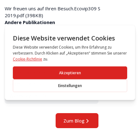
Wir freuen uns auf Ihren Besuch.
Ecovip309 S
2019.pdf
(398KB)
Andere Publikationen
Informationen / Events
173
Laden
124
Reisemobile
144
Sonderangebote
56
Vermietung
29
Wohnwagen
78
Zum Blog