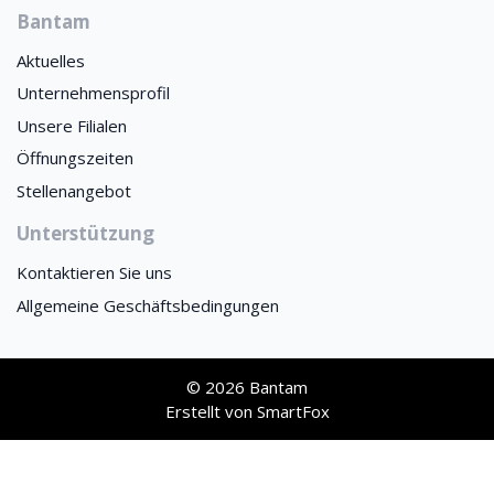
Bantam
Aktuelles
Unternehmensprofil
Unsere Filialen
Öffnungszeiten
Stellenangebot
Unterstützung
Kontaktieren Sie uns
Allgemeine Geschäftsbedingungen
© 2026 Bantam
Erstellt von
SmartFox
This site is registered on
wpml.org
as a development site. Switch to a production
site key to
remove this banner
.