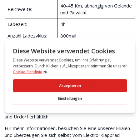
40-45 Km, abhängig von Gelände
Reichweite:
und Gewicht
Ladezeit:
4h
Anzahl Ladezyklus:
800mal
Fahrergrösse:
1,60 m bis 1,80 m
Preis: CHF 1`290.00
Art-Num : 13016010
Wer also ein kompaktes Fahrrad sucht und auf ein E-Bike
nicht verzichten möchte, für den ist das Elektro-Klapprad
von Moove das richtige Produkt.
Das Fahrrad ist in unseren Filialen in Etagnières, Hindelbank
und Urdorf erhältlich.
Für mehr Informationen, besuchen Sie eine unserer Filialen
und überzeugen Sie sich selbst vom Elektro-Klapprad.