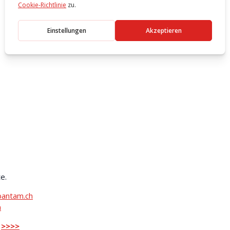
e.
bantam.ch
h
!
>>>>