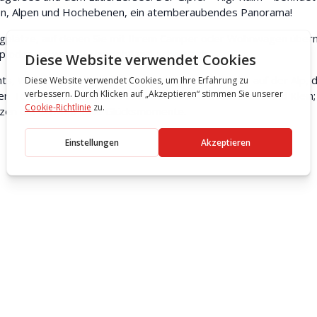
een, Alpen und Hochebenen, ein atemberaubendes Panorama!
ingplätze, auf denen Sie mit Ihrem Camper oder Wohnwagen über
p oder auf
www.wohnmobilland-schweiz.ch
.
s, Wellness im Mineralbad & Spa Rigi Kaltbad oder auf der Alp, 
Tour und viele weitere Sommeraktivitäten für Gross und Klein; d
erzen der Schweiz tolle Glücksmomente.