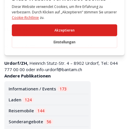
Einwintern informieren und wichtige Ratschläge zum Schutz
Ihres Fahrzeugs geben!
Für weitere Auskünfte stehen wir Ihnen gerne Verfügung.
Etagnières/VD
, Route en Rambuz 1 – 1037 Etagnières,
Tel.: 021 731 91 91 oder
bwinfo@bantam.ch
Hindelbank/BE,
Kirchbergstrasse 18 – 3324 Hindelbank,
Tel.: 034 411 90 90 oder
info-hindelbank@bantam.ch
Urdorf/ZH,
Heinrich Stutz-Str. 4 – 8902 Urdorf, Tel.: 044
777 00 00 oder
info-urdorf@bantam.ch
Andere Publikationen
Informationen / Events
173
Laden
124
Reisemobile
144
Sonderangebote
56