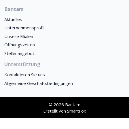
Bantam
Aktuelles
Unternehmensprofil
Unsere Filialen
Öffnungszeiten
Stellenangebot
Unterstützung
Kontaktieren Sie uns
Allgemeine Geschäftsbedingungen
© 2026 Bantam
Erstellt von
SmartFox
This site is registered on
wpml.org
as a development site. Switch to a production