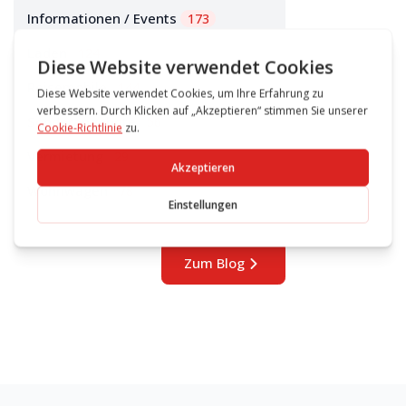
Informationen / Events
173
Laden
124
Reisemobile
144
Sonderangebote
56
Vermietung
29
Wohnwagen
78
Zum Blog