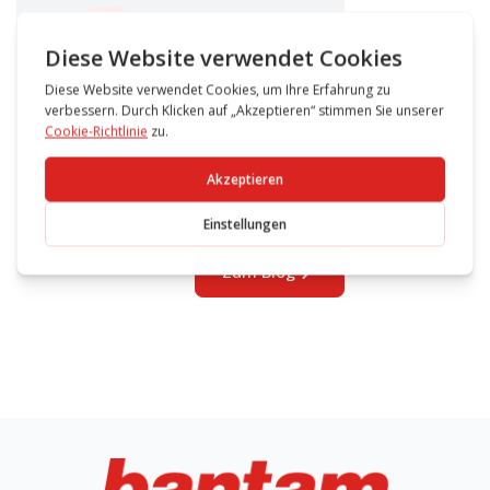
Laden
124
Reisemobile
144
Sonderangebote
56
Vermietung
29
Wohnwagen
78
Zum Blog