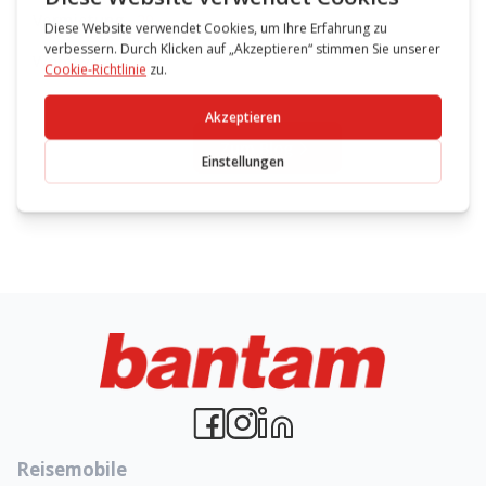
Vermietung
29
Wohnwagen
78
Zum Blog
Reisemobile