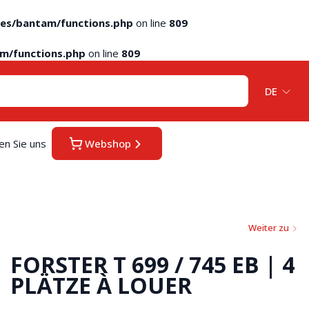
es/bantam/functions.php
on line
809
m/functions.php
on line
809
DE
en Sie uns
Webshop
Weiter zu
FORSTER T 699 / 745 EB | 4
PLÄTZE À LOUER