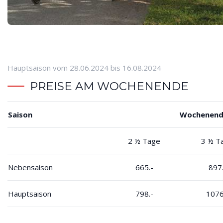
Hauptsaison vom 28.06.2024 bis 16.08.2024
PREISE AM WOCHENENDE
Saison
Wochenend
2 ½ Tage
3 ½ T
Nebensaison
665.-
897.
Hauptsaison
798.-
1076