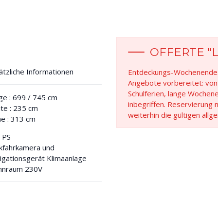
OFFERTE "L
ätzliche Informationen
Entdeckungs-Wochenende. M
Angebote vorbereitet: von 
Schulferien, lange Wochen
ge : 699 / 745 cm
inbegriffen. Reservierung 
ite : 235 cm
weiterhin die gültigen al
e : 313 cm
 PS
kfahrkamera und
igationsgerät Klimaanlage
nraum 230V