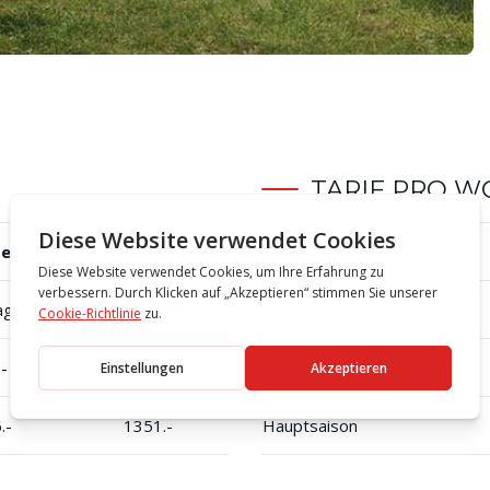
TARIF PRO 
e (Tage)
Saison
age
4 ½ Tage
-
1126.-
Nebensaison
.-
1351.-
Hauptsaison