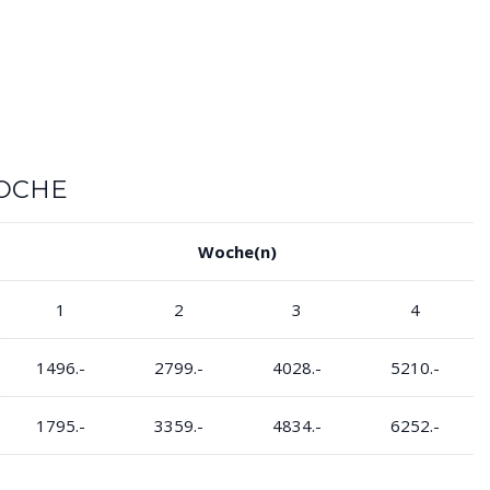
WOCHE
Woche(n)
1
2
3
4
1496.-
2799.-
4028.-
5210.-
1795.-
3359.-
4834.-
6252.-